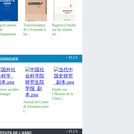
port annuel
Transformation
Rapport d’études
le
de l’économie à
sur les enfants
eloppement ...
fai...
mi...
> PLUS
ences sociales
Études sur
étranger
l’Histoire de la
Chine c...
Journal du Centre
de formation pour
l...
> PLUS