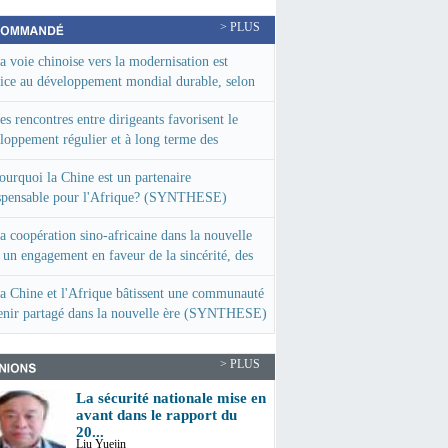
> PLUS
a voie chinoise vers la modernisation est
ice au développement mondial durable, selon
xpert éthiopien
es rencontres entre dirigeants favorisent le
loppement régulier et à long terme des
tions de la Chine avec la France et l'UE
ourquoi la Chine est un partenaire
NTHESE)
spensable pour l'Afrique? (SYNTHESE)
a coopération sino-africaine dans la nouvelle
: un engagement en faveur de la sincérité, des
ltats réels, de l'amitié et de la bonne foi
a Chine et l'Afrique bâtissent une communauté
PIER GENERAL)
enir partagé dans la nouvelle ère (SYNTHESE)
> PLUS
La sécurité nationale mise en
avant dans le rapport du
20...
Liu Yuejin