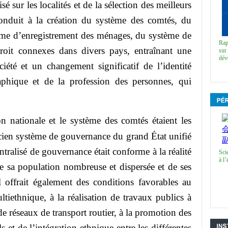
sé sur les localités et de la sélection des meilleurs
 conduit à la création du système des comtés, du
ème d’enregistrement des ménages, du système de
Rap
roit connexes dans divers pays, entraînant une
sur 
dév
ciété et un changement significatif de l’identité
raphique et de la profession des personnes, qui
ion nationale et le système des comtés étaient les
ncien système de gouvernance du grand État unifié
ntralisé de gouvernance était conforme à la réalité
Sci
à l’
de sa population nombreuse et dispersée et de ses
 offrait également des conditions favorables au
tiethnique, à la réalisation de travaux publics à
de réseaux de transport routier, à la promotion des
 et de l’intégration ethnique entre les différentes