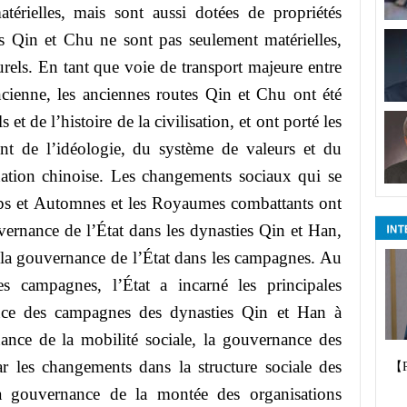
térielles, mais sont aussi dotées de propriétés
es Qin et Chu ne sont pas seulement matérielles,
turels. En tant que voie de transport majeure entre
ncienne, les anciennes routes Qin et Chu ont été
t de l’histoire de la civilisation, et ont porté les
t de l’idéologie, du système de valeurs et du
ation chinoise. Les changements sociaux qui se
mps et Automnes et les Royaumes combattants ont
vernance de l’État dans les dynasties Qin et Han,
e la gouvernance de l’État dans les campagnes. Au
es campagnes, l’État a incarné les principales
ance des campagnes des dynasties Qin et Han à
nance de la mobilité sociale, la gouvernance des
 les changements dans la structure sociale des
【
la gouvernance de la montée des organisations