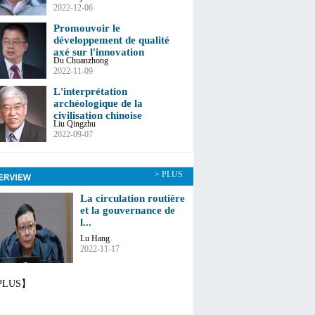
2022-12-06
Promouvoir le
développement de qualité
axé sur l'innovation
Du Chuanzhong
2022-11-09
L'interprétation
archéologique de la
civilisation chinoise
Liu Qingzhu
2022-09-07
> PLUS
La circulation routière
et la gouvernance de
l...
Lu Hang
2022-11-17
PLUS】