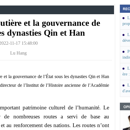
L
outière et la gouvernance de
prop
un e
les dynasties Qin et Han
L
déve
2022-11-17 15:48:00
rela
P
(SY
Lu Hang
indi
L
ère 
ière et la gouvernance de l’État sous les dynasties Qin et Han
résu
ecteur de l’Institut de l’Histoire ancienne de l’Académie
L
(PA
d'av
important patrimoine culturel de l’humanité. Le
ar de nombreuses routes a servi de base au
et au renforcement des nations. Les routes n’ont