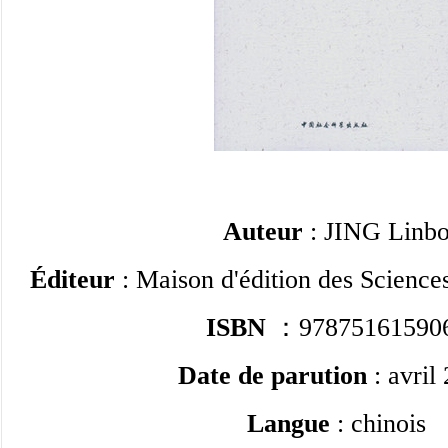
Auteur
: JING Linb
Éditeur
: Maison d'édition des Science
ISBN
：97875161590
Date de parution
: avril
Langue
: chinois