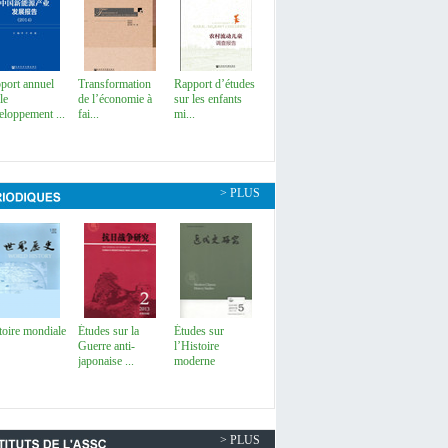
port annuel
Transformation
Rapport d’études
le
de l’économie à
sur les enfants
eloppement ...
fai...
mi...
> PLUS
toire mondiale
Études sur la
Études sur
Guerre anti-
l’Histoire
japonaise ...
moderne
> PLUS