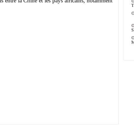
ls entre la Chine et les pays africains, notamment
T
S
M