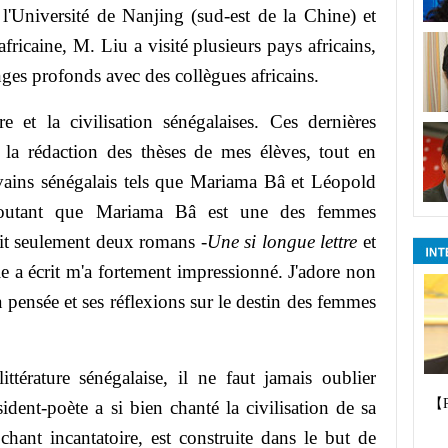
 l'Université de Nanjing (sud-est de la Chine) et
fricaine, M. Liu a visité plusieurs pays africains,
nges profonds avec des collègues africains.
e et la civilisation sénégalaises. Ces dernières
 la rédaction des thèses de mes élèves, tout en
ivains sénégalais tels que Mariama Bâ et Léopold
 ajoutant que Mariama Bâ est une des femmes
crit seulement deux romans -
Une si longue lettre
et
le a écrit m'a fortement impressionné. J'adore non
a pensée et ses réflexions sur le destin des femmes
ttérature sénégalaise, il ne faut jamais oublier
【
ent-poète a si bien chanté la civilisation de sa
chant incantatoire, est construite dans le but de