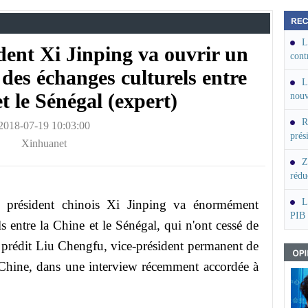
L
ident Xi Jinping va ouvrir un
cont
(SY
des échanges culturels entre
L
t le Sénégal (expert)
nouv
R
2018-07-19 10:03:00
prés
Xinhuanet
euro
Z
rédu
rédu
L
u président chinois Xi Jinping va énormément
PIB 
 entre la Chine et le Sénégal, qui n'ont cessé de
, prédit Liu Chengfu, vice-président permanent de
e Chine, dans une interview récemment accordée à