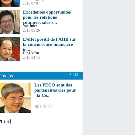
2015-07-07
Excellentes opportunités
pour les relations
commerciales s...
Yan Jufen
2015-05-26
L'effet positif de l'AIIB sur
la concurrence financière
in...
Ding Yifan
2015-04-15
> PLUS
Les PECO sont des
partenaires clés pour
"la Ce...
2018-07-05
PLUS】