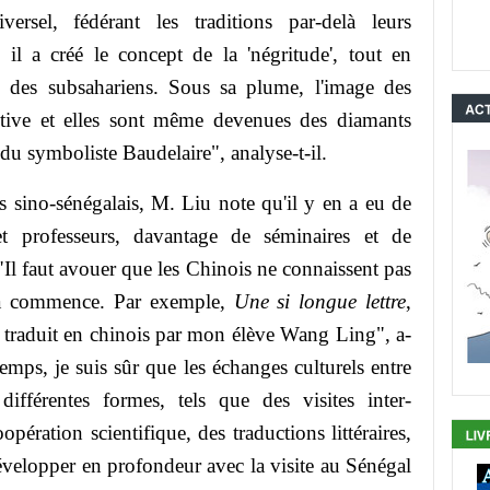
versel, fédérant les traditions par-delà leurs
, il a créé le concept de la 'négritude', tout en
se des subsahariens. Sous sa plume, l'image des
itive et elles sont même devenues des diamants
u symboliste Baudelaire", analyse-t-il.
s sino-sénégalais, M. Liu note qu'il y en a eu de
et professeurs, davantage de séminaires et de
"Il faut avouer que les Chinois ne connaissent pas
s ça commence. Par exemple,
Une si longue lettre
,
 traduit en chinois par mon élève Wang Ling", a-
temps, je suis sûr que les échanges culturels entre
ifférentes formes, tels que des visites inter-
opération scientifique, des traductions littéraires,
évelopper en profondeur avec la visite au Sénégal