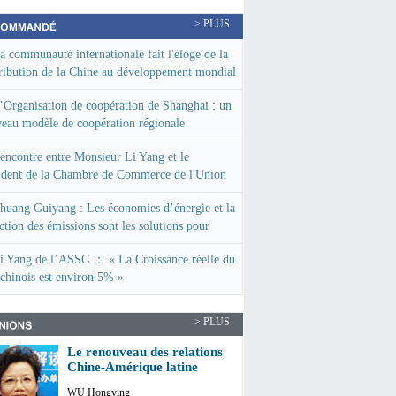
> PLUS
a communauté internationale fait l'éloge de la
ribution de la Chine au développement mondial
NTHESE)
’Organisation de coopération de Shanghai : un
eau modèle de coopération régionale
encontre entre Monsieur Li Yang et le
ident de la Chambre de Commerce de l'Union
péenne en Chine
huang Guiyang : Les économies d’énergie et la
ction des émissions sont les solutions pour
ire les brouillards de pollution
i Yang de l’ASSC ： « La Croissance réelle du
chinois est environ 5% »
> PLUS
Le renouveau des relations
Chine-Amérique latine
WU Hongying