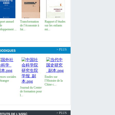
port annuel
Transformation
Rapport d’études
le
de l’économie à
sur les enfants
eloppement ...
fai...
mi...
> PLUS
ences sociales
Études sur
étranger
l’Histoire de la
Chine c...
Journal du Centre
de formation pour
l...
> PLUS