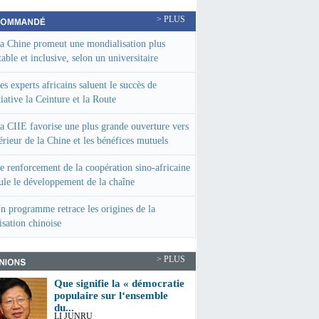
> PLUS
a Chine promeut une mondialisation plus
table et inclusive, selon un universitaire
rian
es experts africains saluent le succès de
itiative la Ceinture et la Route
a CIIE favorise une plus grande ouverture vers
térieur de la Chine et les bénéfices mutuels
erts)
e renforcement de la coopération sino-africaine
ule le développement de la chaîne
provisionnement en Afrique (rapport)
n programme retrace les origines de la
lisation chinoise
> PLUS
Que signifie la « démocratie
populaire sur l‘ensemble
du...
LI JUNRU