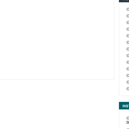
c
m
B