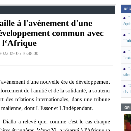
L
aille à l'avènement d'une
équi
nigé
 développement commun avec
L
l‘Afrique
l'In
L
2022-09-06 16:48:00
l'ex
(exp
L
stim
d'ap
 l'avènement d'une nouvelle ère de développement
U
orcement de l'amitié et de la solidarité, a soutenu
civi
t des relations internationales, dans une tribune
 malienne, dont L'Essor et L'Indépendant.
. Diallo a relevé que, comme c'est le cas chaque
aires étrangères, Wang Yi, a réservé à l'Afrique sa