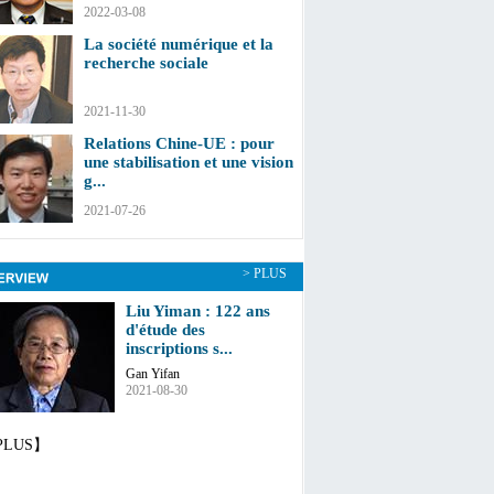
2022-03-08
La société numérique et la
recherche sociale
2021-11-30
Relations Chine-UE : pour
une stabilisation et une vision
g...
2021-07-26
> PLUS
Liu Yiman : 122 ans
d'étude des
inscriptions s...
Gan Yifan
2021-08-30
PLUS】