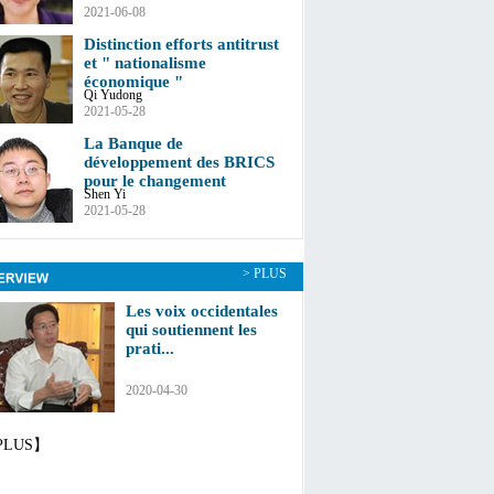
2021-06-08
Distinction efforts antitrust
et " nationalisme
économique "
Qi Yudong
2021-05-28
La Banque de
développement des BRICS
pour le changement
Shen Yi
2021-05-28
> PLUS
Les voix occidentales
qui soutiennent les
prati...
2020-04-30
PLUS】