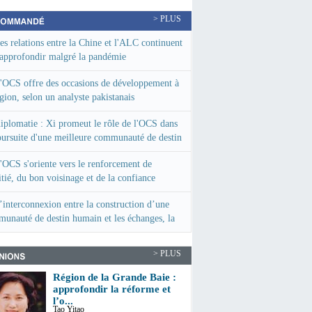
> PLUS
es relations entre la Chine et l'ALC continuent
'approfondir malgré la pandémie
'OCS offre des occasions de développement à
égion, selon un analyste pakistanais
iplomatie : Xi promeut le rôle de l'OCS dans
oursuite d'une meilleure communauté de destin
 l'humanité
'OCS s'oriente vers le renforcement de
itié, du bon voisinage et de la confiance
’interconnexion entre la construction d’une
unauté de destin humain et les échanges, la
usion de la culture chinoise à l’étranger
> PLUS
Région de la Grande Baie :
approfondir la réforme et
l’o...
Tao Yitao