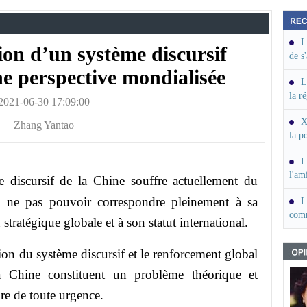
L
ion d’un système discursif
de s
ne perspective mondialisée
L
la r
2021-06-30 17:09:00
X
Zhang Yantao
la p
pour
L
l'am
 discursif de la Chine souffre actuellement du
de ne pas pouvoir correspondre pleinement à sa
L
comm
 stratégique globale et à son statut international.
diff
 du système discursif et le renforcement global
la Chine constituent un problème théorique et
re de toute urgence.