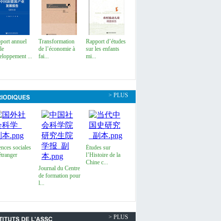
port annuel
Transformation
Rapport d’études
le
de l’économie à
sur les enfants
eloppement ...
fai...
mi...
> PLUS
ences sociales
Études sur
étranger
l’Histoire de la
Chine c...
Journal du Centre
de formation pour
l...
> PLUS