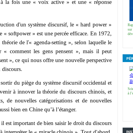
 à la fois une « voix active » et une « réponse
ion d'un système discursif, le « hard power »
Rap
sur 
t le « softpower » est une percée efficace. En 1972,
dév
éorie de l'« agenda-setting », selon laquelle le
er « comment les gens pensent », mais il peut
ent », ce qui nous offre une nouvelle perspective
 discours.
tir du piège du système discursif occidental et
Sci
enir à innover la théorie du discours chinois, et
à l’
, de nouvelles catégorisations et de nouvelles
aussi bien en Chine qu’à l’étanger.
est important de bien saisir le droit du discours
à interpréter le « miracle chinois ». Tout d'abord,