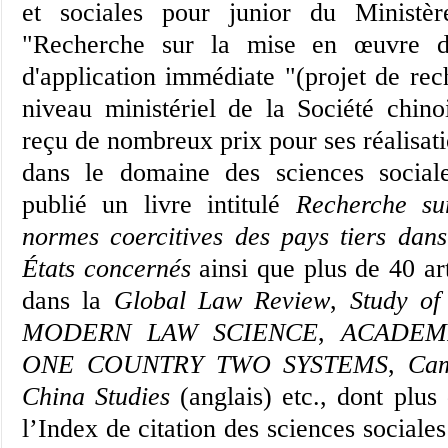
et sociales pour junior du Ministèr
"Recherche sur la mise en œuvre de
d'application immédiate "(projet de rec
niveau ministériel de la Société chino
reçu de nombreux prix pour ses réalisat
dans le domaine des sciences social
publié un livre intitulé
Recherche sur
normes coercitives des pays tiers dan
États concernés
ainsi que plus de 40 art
dans la
Global Law Review
,
Study o
MODERN LAW SCIENCE
,
ACADEM
ONE COUNTRY TWO SYSTEMS
,
Cam
China Studies
(anglais) etc., dont plus
l’Index de citation des sciences social