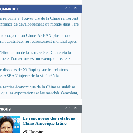
> PLUS
a réforme et l'ouverture de la Chine renforcent
onfiance de développement du monde dans l'ère
-pandémie
ne coopération Chine-ASEAN plus étroite
rait contribuer au redressement mondial après
andémie
'élimination de la pauvreté en Chine via la
rme et l'ouverture est un exemple précieux
e discours de Xi Jinping sur les relations
e-ASEAN injecte de la vitalité à la
ération future
a reprise économique de la Chine se stabilise
s que les exportations et les marchés s'envolent,
n Bloomberg
> PLUS
Le renouveau des relations
Chine-Amérique latine
WU Hongying