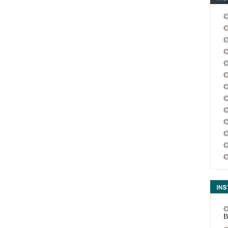
c
m
B