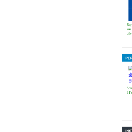
Rap
sur 
dév
Sci
à l’