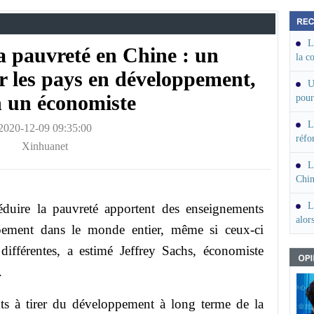
L
la pauvreté en Chine : un
la c
post
 les pays en développement,
U
n un économiste
pour
la p
L
2020-12-09 09:35:00
réfo
Xinhuanet
L
Chin
coop
L
éduire la pauvreté apportent des enseignements
alor
ement dans le monde entier, même si ceux-ci
selo
 différentes, a estimé Jeffrey Sachs, économiste
.
ts à tirer du développement à long terme de la