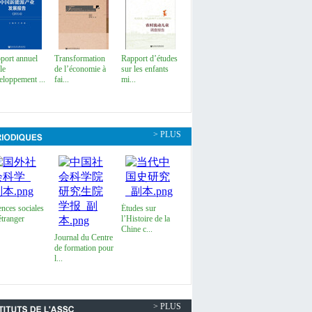
port annuel
Transformation
Rapport d’études
le
de l’économie à
sur les enfants
eloppement ...
fai...
mi...
> PLUS
ences sociales
Études sur
étranger
l’Histoire de la
Chine c...
Journal du Centre
de formation pour
l...
> PLUS