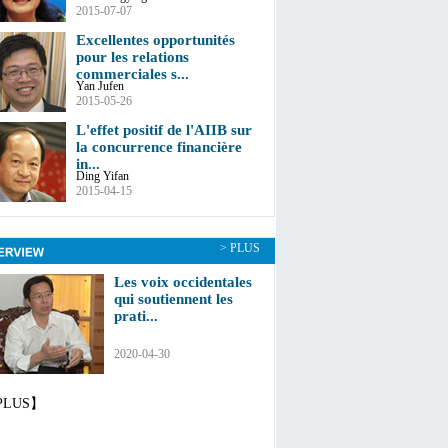
2015-07-07
Excellentes opportunités
pour les relations
commerciales s...
Yan Jufen
2015-05-26
L'effet positif de l'AIIB sur
la concurrence financière
in...
Ding Yifan
2015-04-15
> PLUS
Les voix occidentales
qui soutiennent les
prati...
2020-04-30
PLUS】