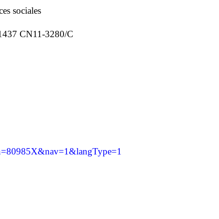
es sociales
1437 CN11-3280/C
s?gch=80985X&nav=1&langType=1