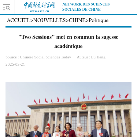
NETWORK DES SCIENCES
SOCIALES DE CHINE
ACCUEIL
>
NOUVELLES
>
CHINE
>
Politique
"Two Sessions" met en commun la sagesse
académique
Source : Chinese Social Sciences Today
Auteur : Lu Hang
2025-03-21